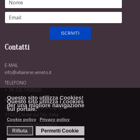
Contatti
E-MAIL
info@villairene.veneto.it
TELEFONO
+ 39 335 5908000
Questo sito utilizza Cookies!
INDIRIZZO
Questo sito utilizza i cookies
per una migliore navigazione
Via Vecchia Trevigiana Lughignano 32,
sul portale.
31032 Casale sul Sile, Italia
Cookie policy
Privacy policy
CIN IT026009B4BWLJPNOV
Rifiuta
Permetti Cookie